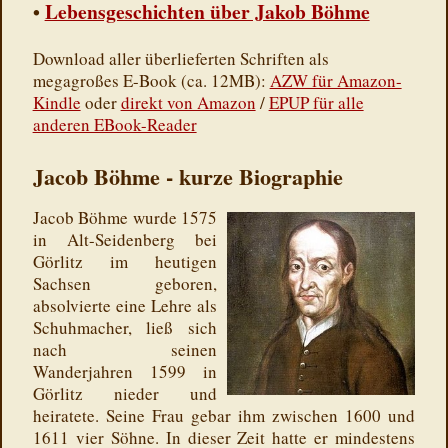
•
Lebensgeschichten über Jakob Böhme
Download aller überlieferten Schriften als
megagroßes E-Book (ca. 12MB):
AZW für Amazon-
Kindle
oder
direkt von Amazon
/
EPUP für alle
anderen EBook-Reader
Jacob Böhme - kurze Biographie
Jacob Böhme wurde 1575
in Alt-Seidenberg bei
Görlitz im heutigen
Sachsen geboren,
absolvierte eine Lehre als
Schuhmacher, ließ sich
nach seinen
Wanderjahren 1599 in
Görlitz nieder und
heiratete. Seine Frau gebar ihm zwischen 1600 und
1611 vier Söhne. In dieser Zeit hatte er mindestens