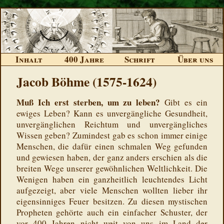
Inhalt
400 Jahre
Schrift
Über uns
Jacob Böhme (1575-1624)
Muß Ich erst sterben, um zu leben?
Gibt es ein
ewiges Leben? Kann es unvergängliche Gesundheit,
unvergänglichen Reichtum und unvergängliches
Wissen geben? Zumindest gab es schon immer einige
Menschen, die dafür einen schmalen Weg gefunden
und gewiesen haben, der ganz anders erschien als die
breiten Wege unserer gewöhnlichen Weltlichkeit. Die
Wenigen haben ein ganzheitlich leuchtendes Licht
aufgezeigt, aber viele Menschen wollten lieber ihr
eigensinniges Feuer besitzen. Zu diesen mystischen
Propheten gehörte auch ein einfacher Schuster, der
vor 400 Jahren nicht weit von uns im Land der